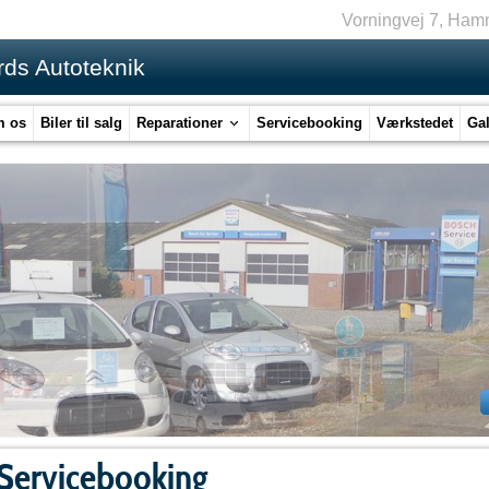
Vorningvej 7, Ham
ds Autoteknik
 os
Biler til salg
Reparationer
Servicebooking
Værkstedet
Gal
Servicebooking