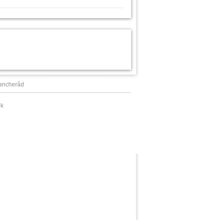
rancheråd
dk