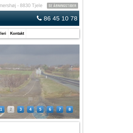
mershøj - 8830 Tjele
86 45 10 78
leri
Kontakt
1
2
3
4
5
6
7
8